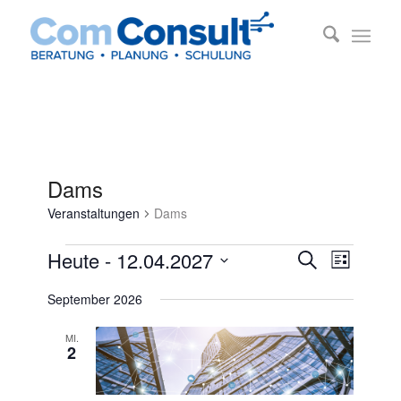
Dams
Veranstaltungen
Dams
Veranstaltungen
Veransta
Veransta
Heute
 - 
12.04.2027
Suche
Liste
Ansichte
Suche
Datum
Navigati
September 2026
und
wählen.
Ansichten
MI.
2
Navigatio