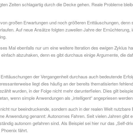
en Zeiten schlagartig durch die Decke gehen. Reale Probleme bleibe
ge von großen Erwartungen und noch größeren Enttäuschungen, denn s
laufen. Auf neue Ansätze folgten zuweilen Jahre der Ernüchterung, i
ing.
s Mal ebenfalls nur um eine weitere Iteration des ewigen Zyklus hand
t einfach abzuhaken, denn es gibt durchaus einige Argumente, die d
nttäuschungen der Vergangenheit durchaus auch bedeutende Erfolge 
eressanterweise liegt dies häufig an der bereits thematisierten fehle
ählt wurden, in der Folge nicht mehr darunterfielen. Dies gilt beis
etan, wenn simple Anwendungen als „intelligent“ angepriesen werden
nicht nur beeindruckende, sondern auch in der realen Welt nutzbare E
eine Anwendung genannt: Autonomes Fahren. Seit vielen Jahren gibt e
lständig autonom gefahren sind. Als Beispiel sei hier nur das „Self-
Phoenix fährt.