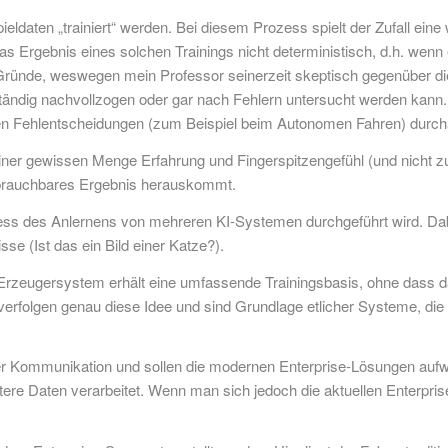
ldaten „trainiert“ werden. Bei diesem Prozess spielt der Zufall eine 
as Ergebnis eines solchen Trainings nicht deterministisch, d.h. we
r Gründe, weswegen mein Professor seinerzeit skeptisch gegenüber d
llständig nachvollzogen oder gar nach Fehlern untersucht werden ka
alen Fehlentscheidungen (zum Beispiel beim Autonomen Fahren) durch
ner gewissen Menge Erfahrung und Fingerspitzengefühl (und nicht zul
n brauchbares Ergebnis herauskommt.
zess des Anlernens von mehreren KI-Systemen durchgeführt wird. Dab
e (Ist das ein Bild einer Katze?).
 Erzeugersystem erhält eine umfassende Trainingsbasis, ohne dass
folgen genau diese Idee und sind Grundlage etlicher Systeme, die I
er Kommunikation und sollen die modernen Enterprise-Lösungen aufw
re Daten verarbeitet. Wenn man sich jedoch die aktuellen Enterpris