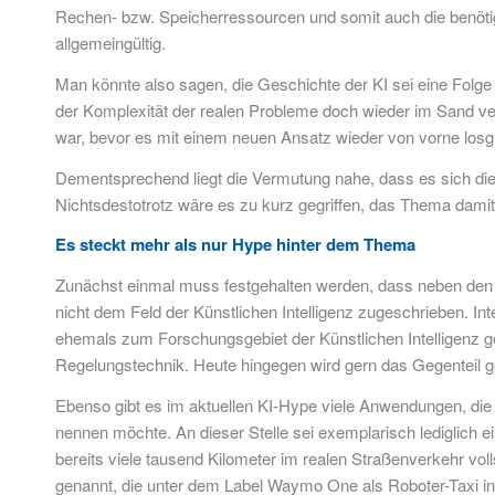
Rechen- bzw. Speicherressourcen und somit auch die benötigt
allgemeingültig.
Man könnte also sagen, die Geschichte der KI sei eine Fol
der Komplexität der realen Probleme doch wieder im Sand ver
war, bevor es mit einem neuen Ansatz wieder von vorne losg
Dementsprechend liegt die Vermutung nahe, dass es sich diese
Nichtsdestotrotz wäre es zu kurz gegriffen, das Thema dami
Es steckt mehr als nur Hype hinter dem Thema
Zunächst einmal muss festgehalten werden, dass neben den E
nicht dem Feld der Künstlichen Intelligenz zugeschrieben. Int
ehemals zum Forschungsgebiet der Künstlichen Intelligenz gez
Regelungstechnik. Heute hingegen wird gern das Gegenteil g
Ebenso gibt es im aktuellen KI-Hype viele Anwendungen, die 
nennen möchte. An dieser Stelle sei exemplarisch lediglich 
bereits viele tausend Kilometer im realen Straßenverkehr vol
genannt, die unter dem Label Waymo One als Roboter-Taxi in 