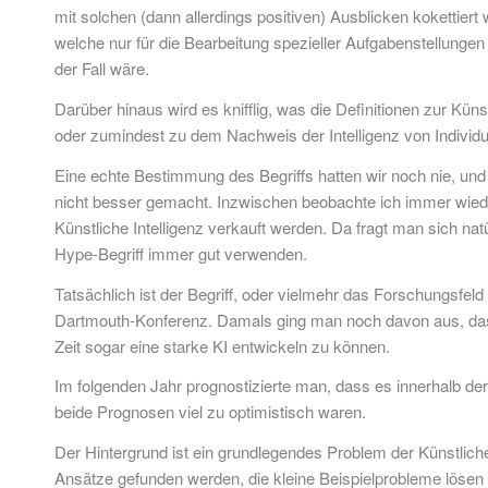
mit solchen (dann allerdings positiven) Ausblicken kokettiert
welche nur für die Bearbeitung spezieller Aufgabenstellungen 
der Fall wäre.
Darüber hinaus wird es knifflig, was die Definitionen zur Kün
oder zumindest zu dem Nachweis der Intelligenz von Individuen
Eine echte Bestimmung des Begriffs hatten wir noch nie, un
nicht besser gemacht. Inzwischen beobachte ich immer wiede
Künstliche Intelligenz verkauft werden. Da fragt man sich nat
Hype-Begriff immer gut verwenden.
Tatsächlich ist der Begriff, oder vielmehr das Forschungsfel
Dartmouth-Konferenz. Damals ging man noch davon aus, dass m
Zeit sogar eine starke KI entwickeln zu können.
Im folgenden Jahr prognostizierte man, dass es innerhalb de
beide Prognosen viel zu optimistisch waren.
Der Hintergrund ist ein grundlegendes Problem der Künstlich
Ansätze gefunden werden, die kleine Beispielprobleme lösen