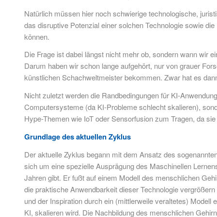
Natürlich müssen hier noch schwierige technologische, jurist
das disruptive Potenzial einer solchen Technologie sowie 
können.
Die Frage ist dabei längst nicht mehr ob, sondern wann wir 
Darum haben wir schon lange aufgehört, nur von grauer For
künstlichen Schachweltmeister bekommen. Zwar hat es dann n
Nicht zuletzt werden die Randbedingungen für KI-Anwendungen
Computersysteme (da KI-Probleme schlecht skalieren), sonde
Hype-Themen wie IoT oder Sensorfusion zum Tragen, da sie w
Grundlage des aktuellen Zyklus
Der aktuelle Zyklus begann mit dem Ansatz des sogenannten De
sich um eine spezielle Ausprägung des Maschinellen Lernens,
Jahren gibt. Er fußt auf einem Modell des menschlichen Geh
die praktische Anwendbarkeit dieser Technologie vergrößer
und der Inspiration durch ein (mittlerweile veraltetes) Mode
KI, skalieren wird. Die Nachbildung des menschlichen Gehirn