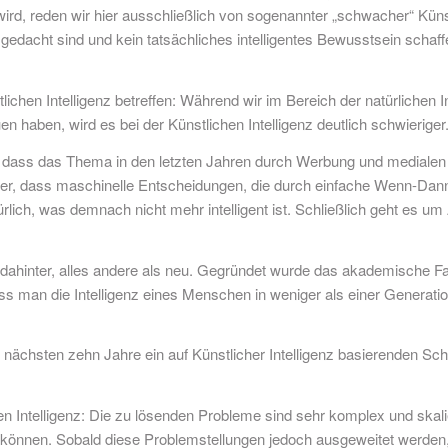
 wird, reden wir hier ausschließlich von sogenannter „schwacher“ Küns
gedacht sind und kein tatsächliches intelligentes Bewusstsein schaffen
stlichen Intelligenz betreffen: Während wir im Bereich der natürlichen
 haben, wird es bei der Künstlichen Intelligenz deutlich schwieriger
d dass das Thema in den letzten Jahren durch Werbung und medialen 
r, dass maschinelle Entscheidungen, die durch einfache Wenn-Dann-
ürlich, was demnach nicht mehr intelligent ist. Schließlich geht es um
d dahinter, alles andere als neu. Gegründet wurde das akademische Fa
an die Intelligenz eines Menschen in weniger als einer Generation e
r nächsten zehn Jahre ein auf Künstlicher Intelligenz basierenden S
en Intelligenz: Die zu lösenden Probleme sind sehr komplex und ska
 können. Sobald diese Problemstellungen jedoch ausgeweitet werden,