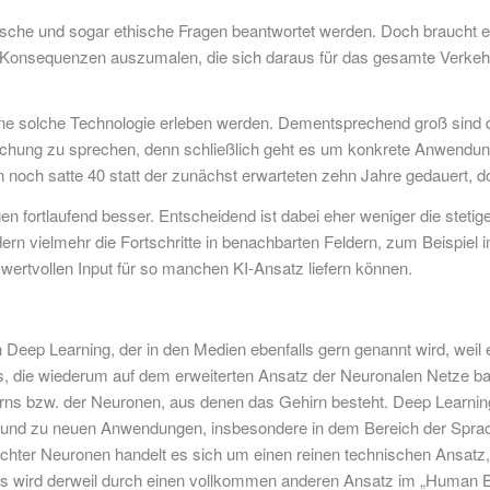
ische und sogar ethische Fragen beantwortet werden. Doch braucht es 
die Konsequenzen auszumalen, die sich daraus für das gesamte Verk
eine solche Technologie erleben werden. Dementsprechend groß sind da
schung zu sprechen, denn schließlich geht es um konkrete Anwendun
och satte 40 statt der zunächst erwarteten zehn Jahre gedauert, d
 fortlaufend besser. Entscheidend ist dabei eher weniger die steti
rn vielmehr die Fortschritte in benachbarten Feldern, zum Beispiel 
ertvollen Input für so manchen KI-Ansatz liefern können.
ep Learning, der in den Medien ebenfalls gern genannt wird, weil er 
 die wiederum auf dem erweiterten Ansatz der Neuronalen Netze basie
irns bzw. der Neuronen, aus denen das Gehirn besteht. Deep Learning
n und zu neuen Anwendungen, insbesondere in dem Bereich der Sprac
ll echter Neuronen handelt es sich um einen reinen technischen Ansatz
s wird derweil durch einen vollkommen anderen Ansatz im „Human Bra