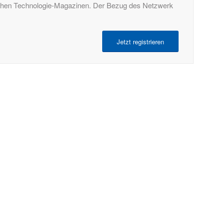
tschen Technologie-Magazinen. Der Bezug des Netzwerk
Jetzt registrieren
RECHTLICHES
Allgemeine Geschäftsbedingungen
Datenschutzerklärung