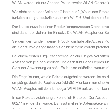
WLAN werden oft nur Access Points zweier WLAN-Generationen
Wie sieht es auf der Seite der Clients aus? „Wo ist das Pro
funktionieren grundsätzlich auch mit Wi-Fi 6. Und doch stoß
Der Kunde nutzt in seinen Produktionsprozessen Drehmoment
sind daher seit Jahren im Einsatz. Die WLAN-Adapter der Sc
Seitdem der Kunde in seiner Produktionshalle alle Access Po
ab, Schraubvorgänge lassen sich nicht mehr korrekt protokoll
Bei einem ersten Ping-Test erkenne ich ein lustiges Verhalte
Abstand von je einer Sekunde und dann fünf Echo Replies unmi
Sicht der Anwendung zu spät. Es ist also erklärlich, warum 
Die Frage ist nun, wo die Pakete aufgehalten werden. Ist es 
empfängt, doch die Replies zurückhält? Hier kann nur eine Ana
WLAN-Adapter, mit dem ich sogar Wi-Fi 6E aufzeichnen kan
In der Paketaufzeichnung erkenne ich Ersteres. Der Access P
802.11n eingeführt wurde. Es fasst mehrere Datenpakete a
Aggregation“. Testweise deaktiviere ich also im WLAN-Control