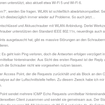
 unterstützt, also aktuell etwa Wi-Fi 5 und Wi-Fi 6.
blem?“, werden Sie fragen. WLAN ist schließlich abwärtskompatibel. S
e ich diesbezüglich immer wieder auf Probleme. So auch jetzt…
schlüssel und Akkuschrauber mit WLAN-Anbindung. Derlei Werkzeuge
hrauber unterstützen den Standard IEEE 802.11n, neuerdings auch al
ints ausgetauscht hat, gibt es massive Störungen an den Schraubern
ieren.
n: Es geht kein Ping verloren, doch die Antworten erfolgen verzögert
ttelbar hintereinander. Aus Sicht des ersten Request ist der Reply 
sich die Schrauber nicht wie vorgesehen nutzen lassen.
der Access Point, der die Requests zurückhält und als Block an den Cl
lyse auf der Luftschnittstelle helfen. Zu diesem Zweck habe ich mir 
n.
oint sendet mehrere ICMP Echo Requests unmittelbar hintereinander 
n denselben Client zusammen und sendet sie gemeinsam aus. Der S
ler die neueren WLAN-Varianten ab Wi-Fi 4 und siehe da, die Schrauber