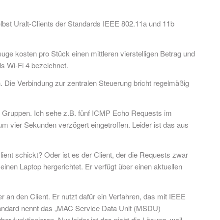
elbst Uralt-Clients der Standards IEEE 802.11a und 11b
 kosten pro Stück einen mittleren vierstelligen Betrag und
s Wi-Fi 4 bezeichnet.
. Die Verbindung zur zentralen Steuerung bricht regelmäßig
 in Gruppen. Ich sehe z.B. fünf ICMP Echo Requests im
um vier Sekunden verzögert eingetroffen. Leider ist das aus
ient schickt? Oder ist es der Client, der die Requests zwar
einen Laptop hergerichtet. Er verfügt über einen aktuellen
an den Client. Er nutzt dafür ein Verfahren, das mit IEEE
tandard nennt das „MAC Service Data Unit (MSDU)
 funktionieren. Nur leider ist das nicht die Lösung, weil