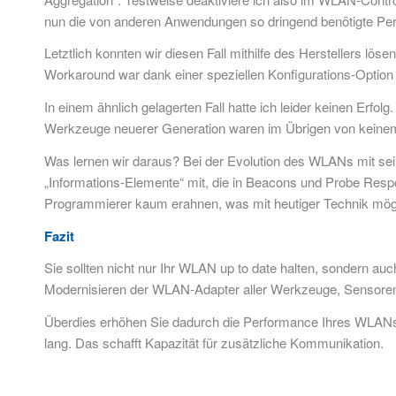
nun die von anderen Anwendungen so dringend benötigte Per
Letztlich konnten wir diesen Fall mithilfe des Herstellers lö
Workaround war dank einer speziellen Konfigurations-Option
In einem ähnlich gelagerten Fall hatte ich leider keinen Erfo
Werkzeuge neuerer Generation waren im Übrigen von keinem
Was lernen wir daraus? Bei der Evolution des WLANs mit sein
„Informations-Elemente“ mit, die in Beacons und Probe Resp
Programmierer kaum erahnen, was mit heutiger Technik mögli
Fazit
Sie sollten nicht nur Ihr WLAN up to date halten, sondern au
Modernisieren der WLAN-Adapter aller Werkzeuge, Sensoren,
Überdies erhöhen Sie dadurch die Performance Ihres WLANs
lang. Das schafft Kapazität für zusätzliche Kommunikation.