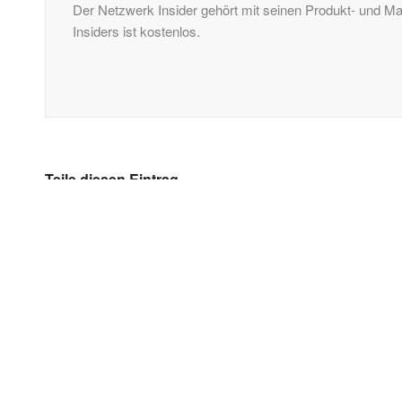
Der Netzwerk Insider gehört mit seinen Produkt- und 
Insiders ist kostenlos.
Teile diesen Eintrag
KONTAKT
ComConsult GmbH
Burtscheider Markt 24