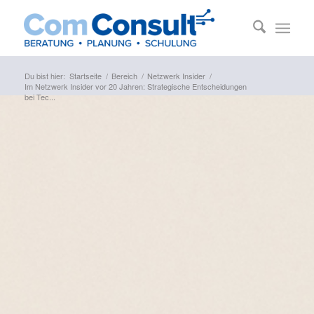
Du bist hier:
Startseite
/
Bereich
/
Netzwerk Insider
/
Im Netzwerk Insider vor 20 Jahren: Strategische Entscheidungen
bei Tec...