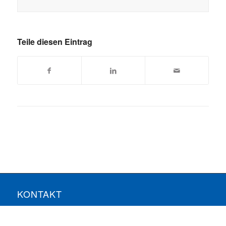
Teile diesen Eintrag
KONTAKT
ComConsult GmbH
Burtscheider Markt 24