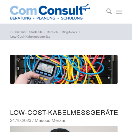
Du bist hier:
Startseite
/
Bereich
/
Blog/News
/
Low-Cost-Kabelmessgeräte
LOW-COST-KABELMESSGERÄTE
24.10.2023 / Masood Merzai