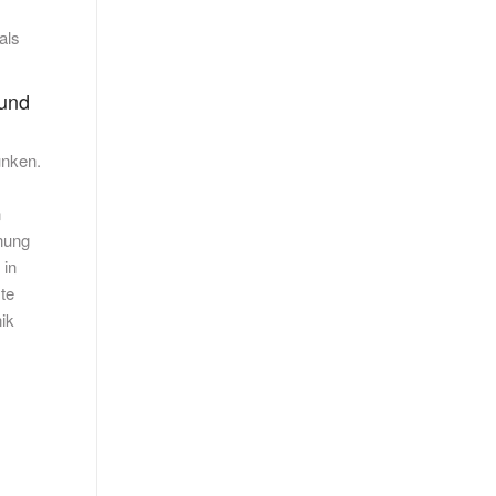
als
 und
unken.
n
nung
 in
te
ik