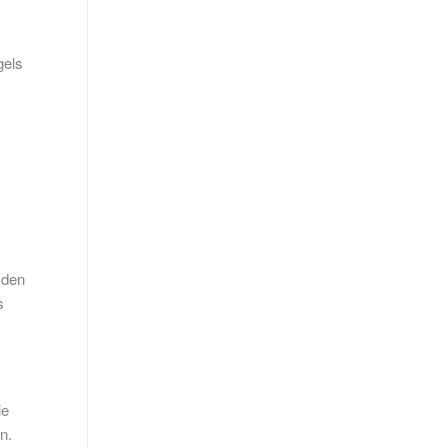
gels
 den
s
ie
n.