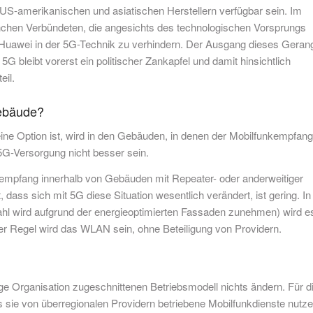
, US-amerikanischen und asiatischen Herstellern verfügbar sein. Im
nchen Verbündeten, die angesichts des technologischen Vorsprungs
s Huawei in der 5G-Technik zu verhindern. Der Ausgang dieses Geran
5G bleibt vorerst ein politischer Zankapfel und damit hinsichtlich
eil.
Gebäude?
ne Option ist, wird in den Gebäuden, in denen der Mobilfunkempfang
e 5G-Versorgung nicht besser sein.
nkempfang innerhalb von Gebäuden mit Repeater- oder anderweitiger
 dass sich mit 5G diese Situation wesentlich verändert, ist gering. In
l wird aufgrund der energieoptimierten Fassaden zunehmen) wird e
 der Regel wird das WLAN sein, ohne Beteiligung von Providern.
ge Organisation zugeschnittenen Betriebsmodell nichts ändern. Für d
s sie von überregionalen Providern betriebene Mobilfunkdienste nutze