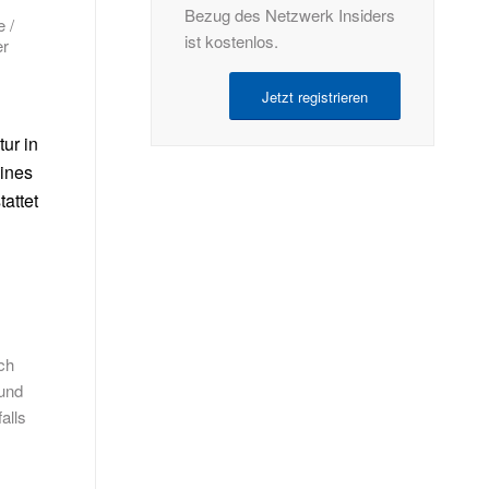
Bezug des Netzwerk Insiders
 /
ist kostenlos.
er
Jetzt registrieren
ur in
eines
attet
ch
 und
alls