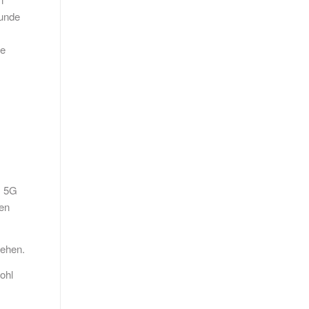
runde
ie
s 5G
den
sehen.
ohl