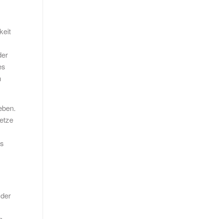
keit
der
es
n
eben.
Netze
es
 der
n