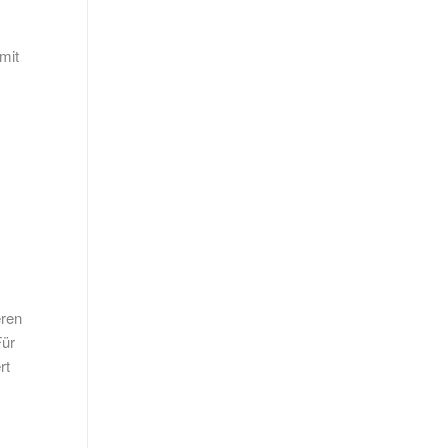
mit
eren
Für
rt