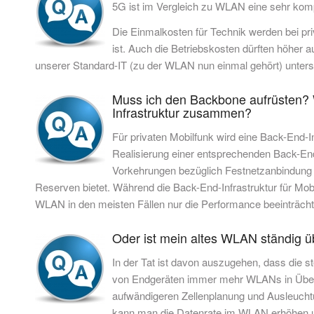
5G ist im Vergleich zu WLAN eine sehr kompl
Die Einmalkosten für Technik werden bei pri
ist. Auch die Betriebskosten dürften höher 
unserer Standard-IT (zu der WLAN nun einmal gehört) unter
Muss ich den Backbone aufrüsten? 
Infrastruktur zusammen?
Für privaten Mobilfunk wird eine Back-End-I
Realisierung einer entsprechenden Back-En
Vorkehrungen bezüglich Festnetzanbindung 
Reserven bietet. Während die Back-End-Infrastruktur für Mob
WLAN in den meisten Fällen nur die Performance beeinträch
Oder ist mein altes WLAN ständig ü
In der Tat ist davon auszugehen, dass die 
von Endgeräten immer mehr WLANs in Überla
aufwändigeren Zellenplanung und Ausleuchtu
kann man die Datenrate im WLAN erhöhen un