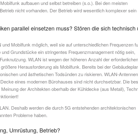
obilfunk aufbauen und selbst betreiben (s.o.). Bei den meisten
trieb nicht vorhanden. Der Betrieb wird wesentlich komplexer sein 
ken parallel einsetzen muss? Stören die sich technisch
nd Mobilfunk möglich, weil sie auf unterschiedlichen Frequenzen f
 und Grundstücke ein stringentes Frequenzmanagement nötig sein,
te Funknutzung. WLAN ist wegen der höheren Anzahl der erforderliche
 größere Herausforderung als Mobilfunk. Bereits bei der Gebäudepla
ktonischen und ästhetischen Todsünden zu riskieren. WLAN-Antennen
 Decke eines modernen Bürohauses sind nicht durchsetzbar. Die bes
h Meinung der Architekten oberhalb der Kühldecke (aus Metall), Techn
ktioniert!
WLAN. Deshalb werden die durch 5G entstehenden architektonischen
nnten Probleme haben.
tung, Umrüstung, Betrieb?