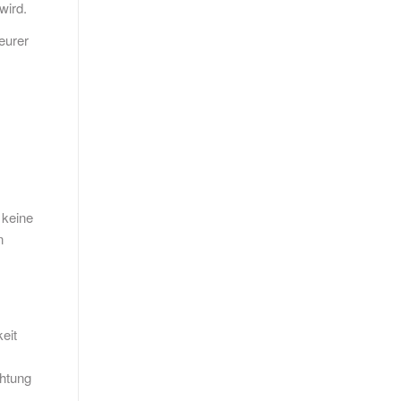
wird.
eurer
 keine
n
eit
chtung