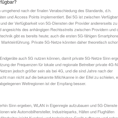
rfügbar?
 umgehend nach der finalen Verabschiedung des Standards, d.h.
äten und Access Points implementiert. Bei 5G ist zwischen Verfügbar
 und der Verfügbarkeit von 5G-Diensten der Provider andererseits zu
nd angesichts des anhängigen Rechtsstreits zwischen Providern und 
ztechnik gibt es bereits heute; auch die ersten 5G-fähigen Smartphon
r Markteinführung. Private 5G-Netze könnten daher theoretisch scho
Endgeräte auch 5G nutzen können, damit private 5G-Netze Sinn erg
tzung der Frequenzen für lokale und regionale Betreiber private 4G-
Netzen jedoch größer sein als bei 4G, und die sind Jahre nach der
ht man nicht auf die bekannte Milchkanne in der Eifel zu schielen, 
n abgelegenen Weltregionen ist der Empfang besser.
terhin Sinn ergeben, WLAN in Eigenregie aufzubauen und 5G-Dienste
ionen wie Automobilhersteller, Industrieparks, Häfen und Flughäfen
Mitarbeiter (nicht Kunden) und technisches Gerät aufbauen und nebe