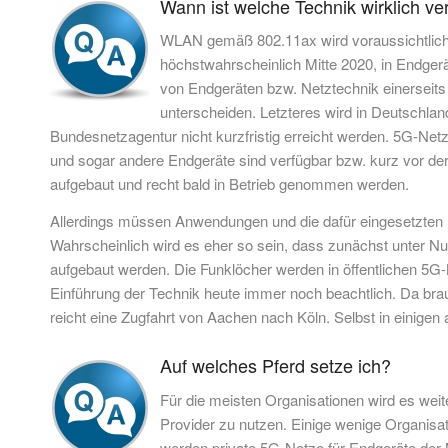
Wann ist welche Technik wirklich ve
WLAN gemäß 802.11ax wird voraussichtlich
höchstwahrscheinlich Mitte 2020, in Endger
von Endgeräten bzw. Netztechnik einerseits
unterscheiden. Letzteres wird in Deutschla
Bundesnetzagentur nicht kurzfristig erreicht werden. 5G-Net
und sogar andere Endgeräte sind verfügbar bzw. kurz vor de
aufgebaut und recht bald in Betrieb genommen werden.
Allerdings müssen Anwendungen und die dafür eingesetzten 
Wahrscheinlich wird es eher so sein, dass zunächst unter Nu
aufgebaut werden. Die Funklöcher werden in öffentlichen 5G-
Einführung der Technik heute immer noch beachtlich. Da brauc
reicht eine Zugfahrt von Aachen nach Köln. Selbst in einige
Auf welches Pferd setze ich?
Für die meisten Organisationen wird es wei
Provider zu nutzen. Einige wenige Organisat
werden private 5G-Netze für Endgeräte der 