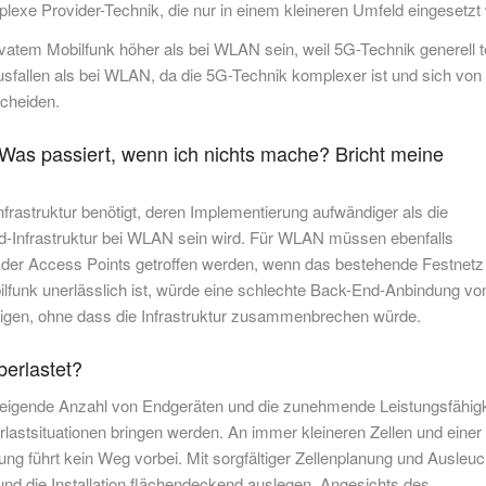
exe Provider-Technik, die nur in einem kleineren Umfeld eingesetzt 
vatem Mobilfunk höher als bei WLAN sein, weil 5G-Technik generell t
ausfallen als bei WLAN, da die 5G-Technik komplexer ist und sich von
scheiden.
Was passiert, wenn ich nichts mache? Bricht meine
nfrastruktur benötigt, deren Implementierung aufwändiger als die
d-Infrastruktur bei WLAN sein wird. Für WLAN müssen ebenfalls
der Access Points getroffen werden, wenn das bestehende Festnetz
ilfunk unerlässlich ist, würde eine schlechte Back-End-Anbindung vo
tigen, ohne dass die Infrastruktur zusammenbrechen würde.
berlastet?
steigende Anzahl von Endgeräten und die zunehmende Leistungsfähigk
stsituationen bringen werden. An immer kleineren Zellen und einer
ng führt kein Weg vorbei. Mit sorgfältiger Zellenplanung und Ausleu
d die Installation flächendeckend auslegen. Angesichts des