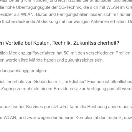
 die hohe Übertragungsgüte der 5G-Technik, die sich mit WLAN im G
h flexibler als WLAN. Büros und Fertigungshallen lassen sich mit hohen
le flächendeckende Abdeckung mit nur wenigen Antennen erhalten. D
n Vorteile bei Kosten, Technik, Zukunftssicherheit?
tlich Medienzugriffsverfahren hat 5G mit den verschiedenen Profilen
en werden ihre Märkte haben und zukunftssicher sein.
dungsabhängig erfolgen:
spiel: Innerhalb von Gebäuden mit „funkdichter“ Fassade ist öffentliche
er Zugang zu mehr als einem Providernetz zur Verfügung gestellt wer
spezifischer Services genutzt wird, kann die Rechnung anders aus
 als WLAN, und zwar wegen der höheren Komplexität der Technik, sow