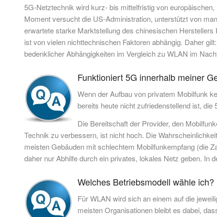
5G-Netztechnik wird kurz- bis mittelfristig von europäischen
Moment versucht die US-Administration, unterstützt von ma
erwartete starke Marktstellung des chinesischen Hersteller
ist von vielen nichttechnischen Faktoren abhängig. Daher gilt: 
bedenklicher Abhängigkeiten im Vergleich zu WLAN im Nacht
Funktioniert 5G innerhalb meiner 
Wenn der Aufbau von privatem Mobilfunk kei
bereits heute nicht zufriedenstellend ist, di
Die Bereitschaft der Provider, den Mobilfu
Technik zu verbessern, ist nicht hoch. Die Wahrscheinlichkeit,
meisten Gebäuden mit schlechtem Mobilfunkempfang (die Zah
daher nur Abhilfe durch ein privates, lokales Netz geben. In
Welches Betriebsmodell wähle ich?
Für WLAN wird sich an einem auf die jeweili
meisten Organisationen bleibt es dabei, das