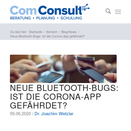
Du bist hier:
Startseite
/
Bereich
/
Blog/News
/
Neue Bluetooth-Bugs: Ist die Corona-App gefährdet?
NEUE BLUETOOTH-BUGS:
IST DIE CORONA-APP
GEFÄHRDET?
09.06.2020 /
Dr. Joachim Wetzlar