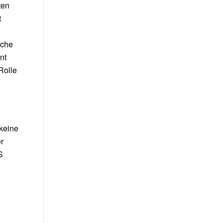
ten
t
lche
nt
Rolle
 keine
r
S