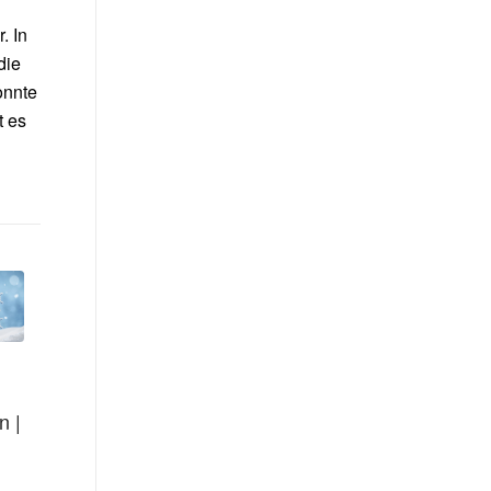
. In
die
onnte
t es
n |