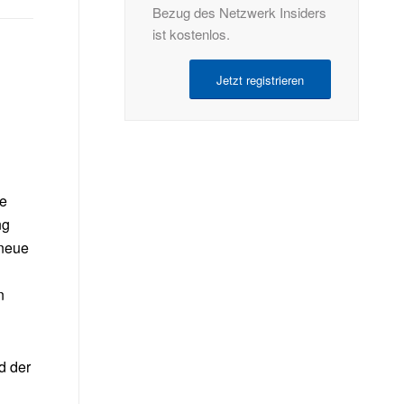
Bezug des Netzwerk Insiders
ist kostenlos.
Jetzt registrieren
re
ng
 neue
n
d der