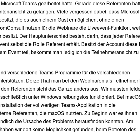
it Microsoft Teams gearbeitet hätte. Gerade diese Referenten hat
ntenansicht zu gelangen. Viele vergessen dabei, dass Microsof
esitzt, die es auch einem Gast ermöglichen, ohne einen
ComConsult nutzen für die Webinare die Liveevent-Funktion, we
esitzt. Der Hauptunterschied besteht darin, dass jeder Refere
nt selbst die Rolle Referent erhält. Besitzt der Account diese 
m Event teil, bekommt man lediglich die Teilnehmeransicht zu
inend verschiedene Teams-Programme für die verschiedenen
unterstützen. Derzeit hat man bei den Webinaren als Teilnehmer
den Referenten sieht das Ganze anders aus. Wir mussten leide
usschließlich unter Windows reibungslos funktioniert. Bei macO
 Installation der vollwertigen Teams-Applikation in die
externe Referenten, die macOS nutzten. Zu Beginn war es ihnen
endlich die Ursache des Problems herausfinden konnten. Am
 haben wir dort keine Möglichkeit gefunden, beim Betreten des