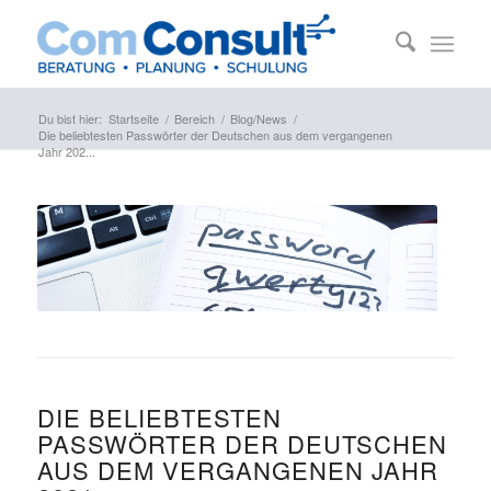
Du bist hier:
Startseite
/
Bereich
/
Blog/News
/
Die beliebtesten Passwörter der Deutschen aus dem vergangenen
Jahr 202...
DIE BELIEBTESTEN
PASSWÖRTER DER DEUTSCHEN
AUS DEM VERGANGENEN JAHR