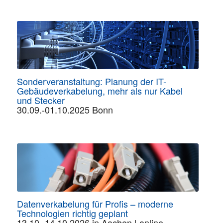
Sonderveranstaltung: Planung der IT-
Gebäudeverkabelung, mehr als nur Kabel
und Stecker
30.09.-01.10.2025 Bonn
Datenverkabelung für Profis – moderne
Technologien richtig geplant
13.10.-14.10.2026 in Aachen | online