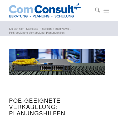
Du bist hier:
Startseite
/
Bereich
/
Blog/News
/
PoE-geeignete Verkabelung: Planungshilfen
POE-GEEIGNETE
VERKABELUNG:
PLANUNGSHILFEN