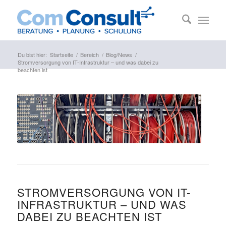
Du bist hier:
Startseite
/
Bereich
/
Blog/News
/
Stromversorgung von IT-Infrastruktur – und was dabei zu
beachten ist
STROMVERSORGUNG VON IT-
INFRASTRUKTUR – UND WAS
DABEI ZU BEACHTEN IST