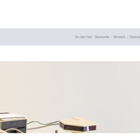
Du bist hier:
Startseite
/
Bereich
/
Netzwe