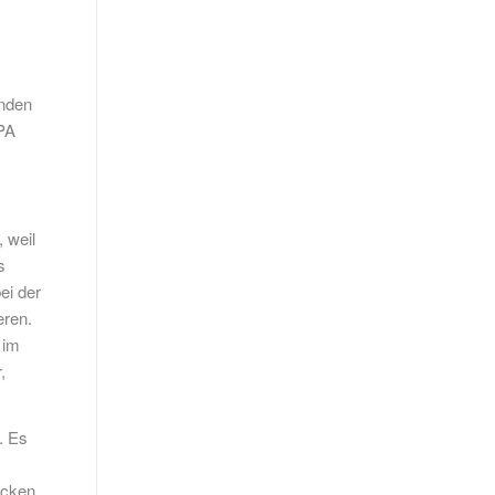
enden
WPA
 weil
s
ei der
eren.
 im
,
. Es
ücken