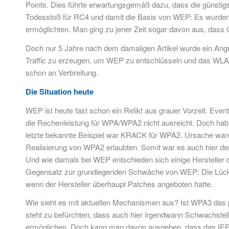
Points. Dies führte erwartungsgemäß dazu, dass die günsti
Todesstoß für RC4 und damit die Basis von WEP: Es wurden 
ermöglichten. Man ging zu jener Zeit sogar davon aus, dass
Doch nur 5 Jahre nach dem damaligen Artikel wurde ein Angri
Traffic zu erzeugen, um WEP zu entschlüsseln und das WLA
schon an Verbreitung.
Die Situation heute
WEP ist heute fast schon ein Relikt aus grauer Vorzeit. Event
die Rechenleistung für WPA/WPA2 nicht ausreicht. Doch hab
letzte bekannte Beispiel war KRACK für WPA2. Ursache ware
Realisierung von WPA2 erlaubten. Somit war es auch hier den
Und wie damals bei WEP entschieden sich einige Hersteller 
Gegensatz zur grundlegenden Schwäche von WEP: Die Lücke 
wenn der Hersteller überhaupt Patches angeboten hatte.
Wie sieht es mit aktuellen Mechanismen aus? Ist WPA3 das 
steht zu befürchten, dass auch hier irgendwann Schwachstell
ermöglichen. Doch kann man davon ausgehen, dass das IEEE u