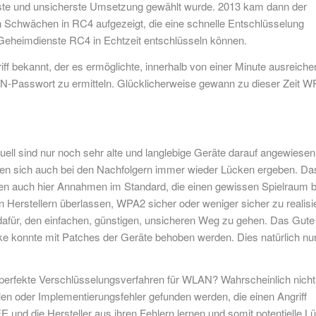
gste und unsicherste Umsetzung gewählt wurde. 2013 kam dann der
Schwächen in RC4 aufgezeigt, die eine schnelle Entschlüsselung
 Geheimdienste RC4 in Echtzeit entschlüsseln können.
ff bekannt, der es ermöglichte, innerhalb von einer Minute ausreich
N-Passwort zu ermitteln. Glücklicherweise gewann zu dieser Zeit 
uell sind nur noch sehr alte und langlebige Geräte darauf angewiesen,
en sich auch bei den Nachfolgern immer wieder Lücken ergeben. Da
n auch hier Annahmen im Standard, die einen gewissen Spielraum b
 Herstellern überlassen, WPA2 sicher oder weniger sicher zu realisi
dafür, den einfachen, günstigen, unsicheren Weg zu gehen. Das Gute
konnte mit Patches der Geräte behoben werden. Dies natürlich nur
perfekte Verschlüsselungsverfahren für WLAN? Wahrscheinlich nicht
en oder Implementierungsfehler gefunden werden, die einen Angriff
nd die Hersteller aus ihren Fehlern lernen und somit potentielle L