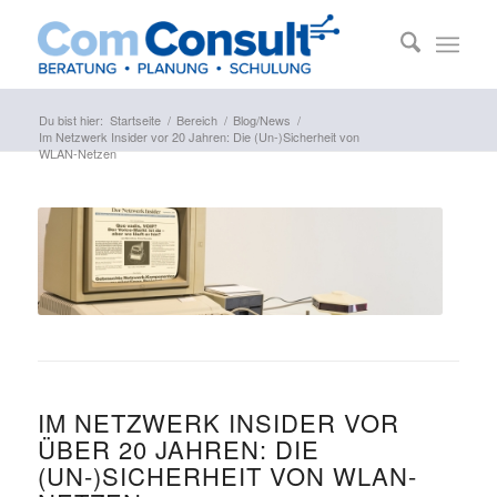
Du bist hier:
Startseite
/
Bereich
/
Blog/News
/
Im Netzwerk Insider vor 20 Jahren: Die (Un-)Sicherheit von
WLAN-Netzen
IM NETZWERK INSIDER VOR
ÜBER 20 JAHREN: DIE
(UN-)SICHERHEIT VON WLAN-