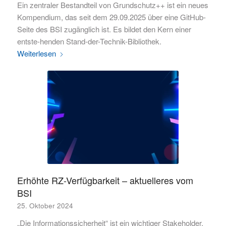
Ein zentraler Bestandteil von Grundschutz++ ist ein neues
Kompendium, das seit dem 29.09.2025 über eine GitHub-
Seite des BSI zugänglich ist. Es bildet den Kern einer
entste-henden Stand-der-Technik-Bibliothek.
Weiterlesen
Erhöhte RZ-Verfügbarkeit – aktuelleres vom
BSI
25. Oktober 2024
„Die Informationssicherheit“ ist ein wichtiger Stakeholder,