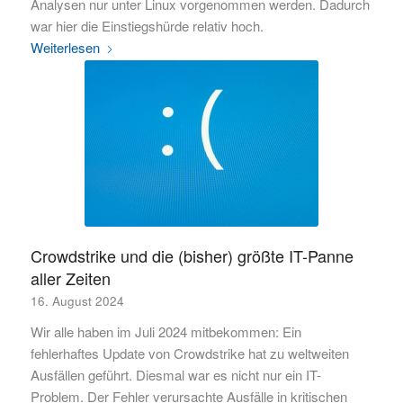
Analysen nur unter Linux vorgenommen werden. Dadurch
war hier die Einstiegshürde relativ hoch.
Weiterlesen
Crowdstrike und die (bisher) größte IT-Panne
aller Zeiten
16. August 2024
Wir alle haben im Juli 2024 mitbekommen: Ein
fehlerhaftes Update von Crowdstrike hat zu weltweiten
Ausfällen geführt. Diesmal war es nicht nur ein IT-
Problem. Der Fehler verursachte Ausfälle in kritischen